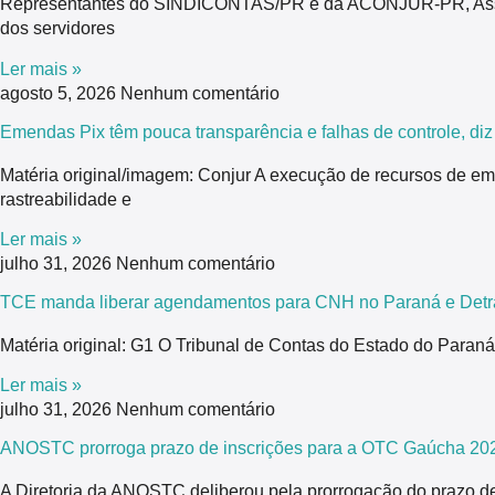
Representantes do SINDICONTAS/PR e da ACONJUR-PR, Associaç
dos servidores
Ler mais »
agosto 5, 2026
Nenhum comentário
Emendas Pix têm pouca transparência e falhas de controle, di
Matéria original/imagem: Conjur A execução de recursos de em
rastreabilidade e
Ler mais »
julho 31, 2026
Nenhum comentário
TCE manda liberar agendamentos para CNH no Paraná e Detra
Matéria original: G1 O Tribunal de Contas do Estado do Para
Ler mais »
julho 31, 2026
Nenhum comentário
ANOSTC prorroga prazo de inscrições para a OTC Gaúcha 20
A Diretoria da ANOSTC deliberou pela prorrogação do prazo de