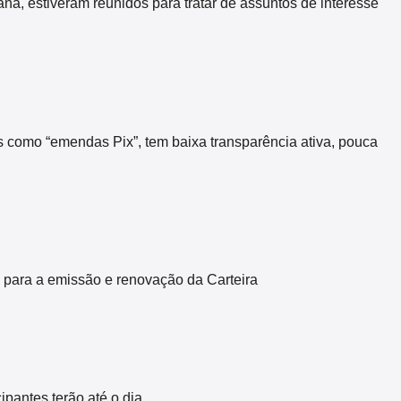
 estiveram reunidos para tratar de assuntos de interesse
s como “emendas Pix”, tem baixa transparência ativa, pouca
 para a emissão e renovação da Carteira
pantes terão até o dia