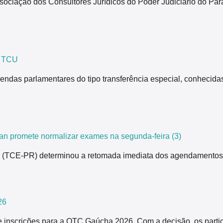
ão dos Consultores Jurídicos do Poder Judiciário do Paraná,
z TCU
endas parlamentares do tipo transferência especial, conhecida
n promete normalizar exames na segunda-feira (3)
ná (TCE-PR) determinou a retomada imediata dos agendamentos
26
 inscrições para a OTC Gaúcha 2026. Com a decisão, os partici