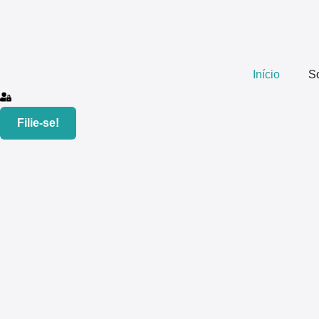
Início
S
Filie-se!