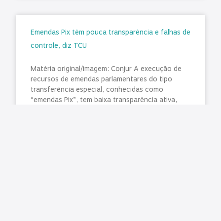
Emendas Pix têm pouca transparência e falhas de
controle, diz TCU
Matéria original/imagem: Conjur A execução de
recursos de emendas parlamentares do tipo
transferência especial, conhecidas como
“emendas Pix”, tem baixa transparência ativa,
pouca rastreabilidade e
LER MAIS »
julho 31, 2026
Nenhum comentário
TCE manda liberar agendamentos para CNH no
Paraná e Detran promete normalizar exames na