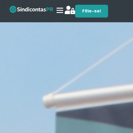
Filie-se!