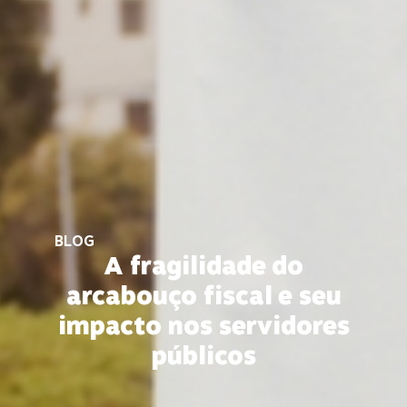
BLOG
A fragilidade do
arcabouço fiscal e seu
impacto nos servidores
públicos