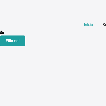
Início
S
Filie-se!