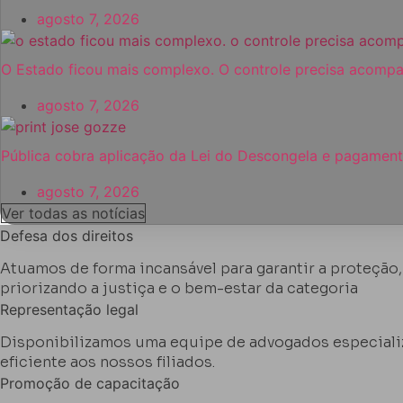
agosto 7, 2026
O Estado ficou mais complexo. O controle precisa acomp
agosto 7, 2026
Pública cobra aplicação da Lei do Descongela e pagament
agosto 7, 2026
Ver todas as notícias
Defesa dos direitos
Atuamos de forma incansável para garantir a proteção,
priorizando a justiça e o bem-estar da categoria
Representação legal
Disponibilizamos uma equipe de advogados especializa
eficiente aos nossos filiados.
Promoção de capacitação