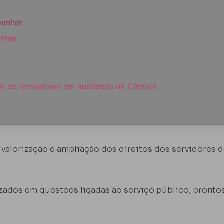
anhar
o de retroativos em audiência na Câmara
 valorização e ampliação dos direitos dos servidores 
dos em questões ligadas ao serviço público, prontos 