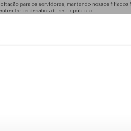
itação para os servidores, mantendo nossos filiados
nfrentar os desafios do setor público.
.