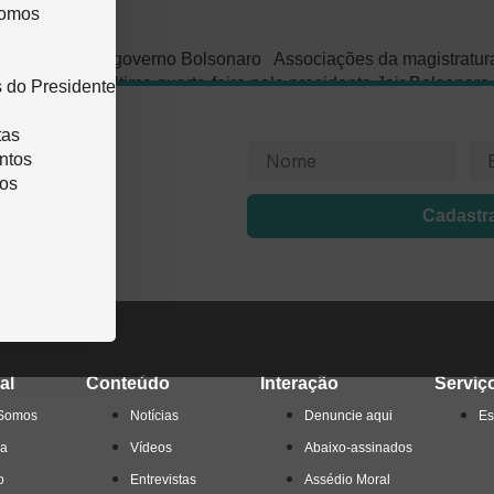
omos
a
a de reforma do governo Bolsonaro Associações da magistratur
resentada na última quarta-feira pelo presidente Jair Bolsonar
 do Presidente
para […]
tas
últimas
ntos
os
rmações
Cadastr
al
Conteúdo
Interação
Serviç
Somos
Notícias
Denuncie aqui
Es
ia
Vídeos
Abaixo-assinados
o
Entrevistas
Assédio Moral