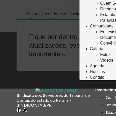
Quem S
Diretori
Em nota, servidores da Justiça criticam propost
Estatuto
pública com críticas à reforma da Previdência ap
Palavras
Previdência tem “excessos e equívocos” e joga 
Comunidade
Entrevis
Fique por dentro das nossas 
Docume
Convêni
atualizações, eventos e info
Galeria
importantes.
Fotos
Vídeos
Agenda
Notícias
Contato
Institucion
Sindicato dos Servidores do Tribunal de
Quem 
Contas do Estado do Paraná -
SINDICONTAS/PR
Diretor
Estatut