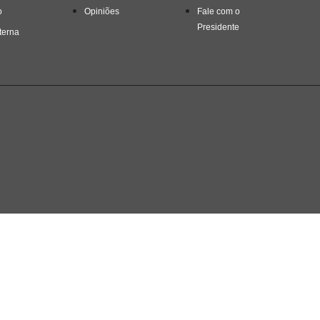
o
Opiniões
Fale com o
Presidente
terna