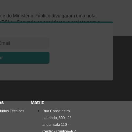
a e do Ministério Público divulgaram uma nota
o (PSL). Segundo os servidores, o projeto para a
ar
os
Matriz
tudos Técnicos
Rua Conselheiro
Laurindo, 809 - 1º
andar, sala 110 -
Centro - Curitiba–PR