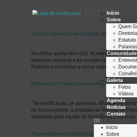
Dia:
25 de feve
Início
Sobre
Quem S
Diretori
Nota de repúdio às declarações do deputado H
Estatuto
Palavras
Na última quarta-feira (20), foi entregue a fatí
Comunidade
deputado estadual e ex-servidor do Tribunal d
Entrevis
Reforma e contrárias a nossa categoria. O Sindi
Docume
Convêni
Galeria
Reforma da Previdência encontra resistência na 
Fotos
Vídeos
Agenda
“Tal modificação, se aprovada, dificilmente sobr
Notícias
do funcionalismo, a proposta da reforma da Previ
Contato
elaborado pela equipe do ministro da Economia
Início
Para servidores, reforma joga responsabilidade
Sobre