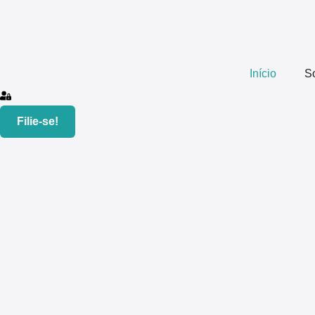
Início
S
Filie-se!