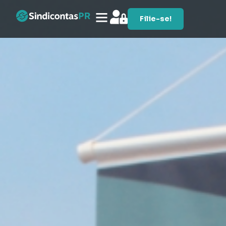
Filie-se!