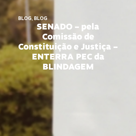
BLOG
,
BLOG
SENADO – pela
Comissão de
Constituição e Justiça –
ENTERRA PEC da
BLINDAGEM