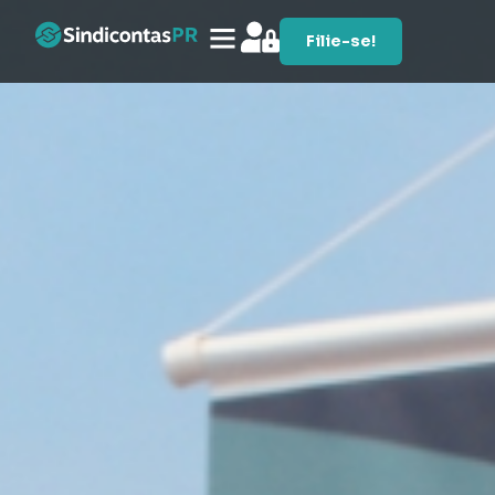
Filie-se!