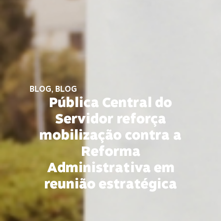
BLOG
,
BLOG
Pública Central do
Servidor reforça
mobilização contra a
Reforma
Administrativa em
reunião estratégica