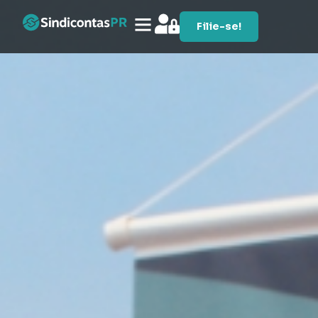
Filie-se!