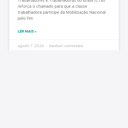
Trabalhadores e Trabalhadoras do Brasil (CTB)
reforça o chamado para que a classe
trabalhadora participe da Mobilização Nacional
pelo Fim
LER MAIS »
agosto 7, 2026
Nenhum comentário
O Estado ficou mais complexo. O controle
precisa acompanhar
Matéria original: Conjur O aumento da
complexidade da gestão pública impôs um novo
desafio aos órgãos de controle: fiscalizar não
apenas atos isolados, mas sistemas,
LER MAIS »