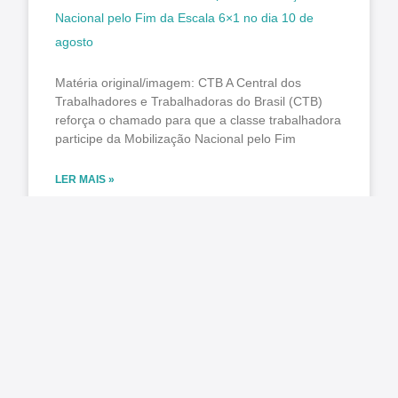
Nacional pelo Fim da Escala 6×1 no dia 10 de
agosto
Matéria original/imagem: CTB A Central dos
Trabalhadores e Trabalhadoras do Brasil (CTB)
reforça o chamado para que a classe trabalhadora
participe da Mobilização Nacional pelo Fim
LER MAIS »
agosto 7, 2026
Nenhum comentário
O Estado ficou mais complexo. O controle precisa
acompanhar
Matéria original: Conjur O aumento da
complexidade da gestão pública impôs um novo