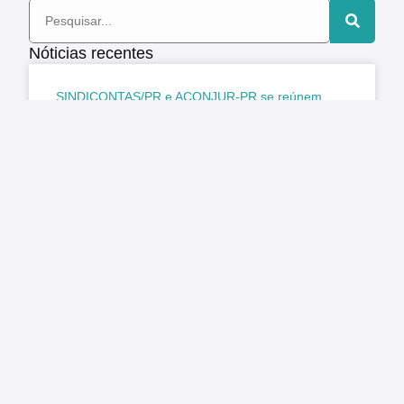
Nóticias recentes
SINDICONTAS/PR e ACONJUR-PR se reúnem
para tratar de pautas dos servidores do TCE-PR e
do Judiciário do Paraná
Representantes do SINDICONTAS/PR e da
ACONJUR-PR, Associação dos Consultores
Jurídicos do Poder Judiciário do Paraná, estiveram
reunidos para tratar de assuntos de interesse dos
servidores
LER MAIS »
agosto 5, 2026
Nenhum comentário