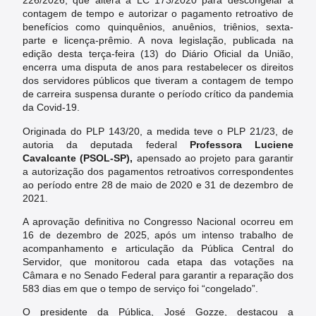
226/2026, que altera a LC 173/2020 para descongelar a
contagem de tempo e autorizar o pagamento retroativo de
benefícios como quinquênios, anuênios, triênios, sexta-
parte e licença-prêmio. A nova legislação, publicada na
edição desta terça-feira (13) do Diário Oficial da União,
encerra uma disputa de anos para restabelecer os direitos
dos servidores públicos que tiveram a contagem de tempo
de carreira suspensa durante o período crítico da pandemia
da Covid-19.
Originada do PLP 143/20, a medida teve o PLP 21/23, de
autoria da deputada federal
Professora Luciene
Cavalcante (PSOL-SP),
apensado ao projeto para garantir
a autorização dos pagamentos retroativos correspondentes
ao período entre 28 de maio de 2020 e 31 de dezembro de
2021.
A aprovação definitiva no Congresso Nacional ocorreu em
16 de dezembro de 2025, após um intenso trabalho de
acompanhamento e articulação da Pública Central do
Servidor, que monitorou cada etapa das votações na
Câmara e no Senado Federal para garantir a reparação dos
583 dias em que o tempo de serviço foi “congelado”.
O presidente da Pública, José Gozze, destacou a