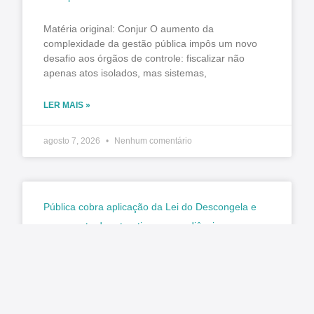
Matéria original: Conjur O aumento da
complexidade da gestão pública impôs um novo
desafio aos órgãos de controle: fiscalizar não
apenas atos isolados, mas sistemas,
LER MAIS »
agosto 7, 2026
Nenhum comentário
Pública cobra aplicação da Lei do Descongela e
pagamento de retroativos em audiência na
Câmara
Matéria original/imagem: Pública Central do
Servidor Nesta terça-feira, 4 de agosto, foi
realizada a audiência pública na Comissão de