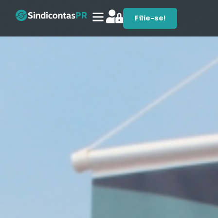
Filie-se!