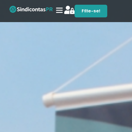
Filie-se!