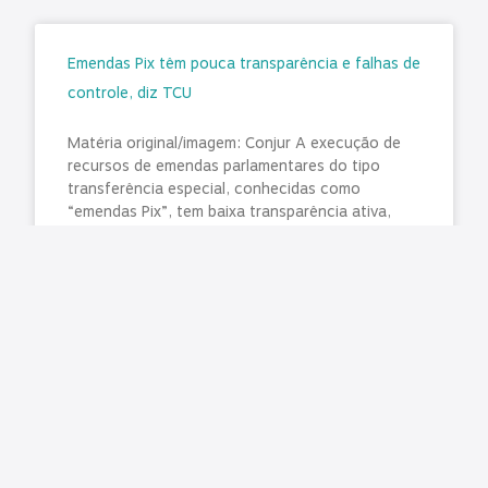
Emendas Pix têm pouca transparência e falhas de
controle, diz TCU
Matéria original/imagem: Conjur A execução de
recursos de emendas parlamentares do tipo
transferência especial, conhecidas como
“emendas Pix”, tem baixa transparência ativa,
pouca rastreabilidade e
LER MAIS »
julho 31, 2026
Nenhum comentário
TCE manda liberar agendamentos para CNH no
Paraná e Detran promete normalizar exames na