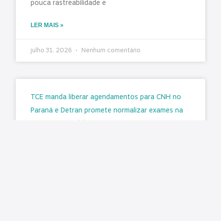
pouca rastreabilidade e
LER MAIS »
julho 31, 2026
Nenhum comentário
TCE manda liberar agendamentos para CNH no
Paraná e Detran promete normalizar exames na
segunda-feira (3)
Matéria original: G1 O Tribunal de Contas do
Estado do Paraná (TCE-PR) determinou a
retomada imediata dos agendamentos para a
emissão e renovação da Carteira
LER MAIS »