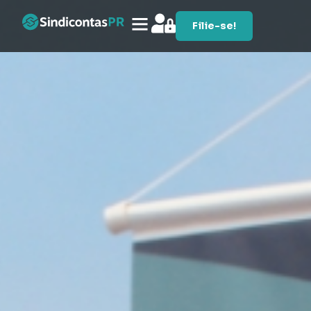
Filie-se!