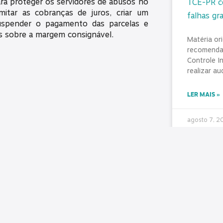
ra proteger os servidores de abusos no
TCE-PR co
mitar as cobranças de juros, criar um
falhas gr
uspender o pagamento das parcelas e
as sobre a margem consignável.
Matéria or
recomenda
Controle I
realizar au
LER MAIS »
agosto 7, 
Diálogo, 
SINDICON
servidore
As últimas