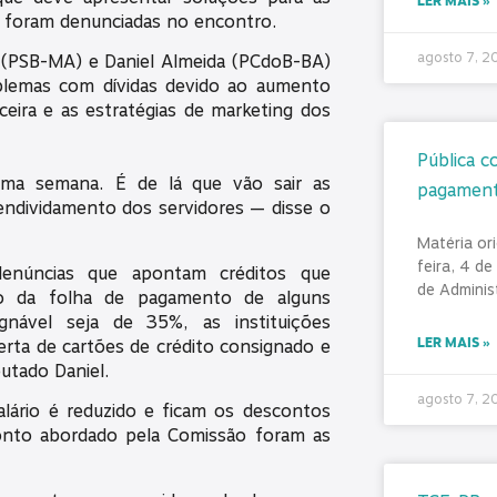
LER MAIS »
ue foram denunciadas no encontro.
agosto 7, 
r. (PSB-MA) e Daniel Almeida (PCdoB-BA)
blemas com dívidas devido ao aumento
ceira e as estratégias de marketing dos
Pública c
ima semana. É de lá que vão sair as
pagamento
endividamento dos servidores — disse o
Matéria ori
feira, 4 de
 denúncias que apontam créditos que
de Adminis
 da folha de pagamento de alguns
gnável seja de 35%, as instituições
LER MAIS »
rta de cartões de crédito consignado e
utado Daniel.
agosto 7, 
lário é reduzido e ficam os descontos
ponto abordado pela Comissão foram as