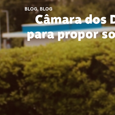
BLOG
,
BLOG
Câmara dos D
para propor s