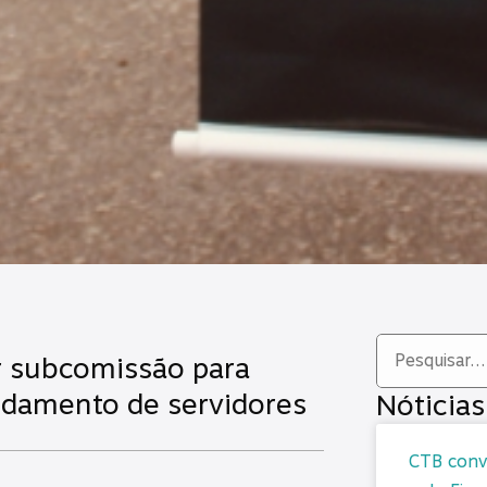
r subcomissão para
idamento de servidores
Nóticias
CTB convo