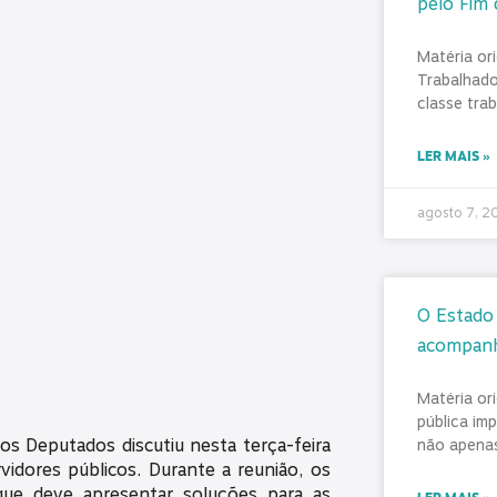
pelo Fim 
Matéria or
Trabalhado
classe tra
LER MAIS »
agosto 7, 
O Estado 
acompan
Matéria or
pública im
s Deputados discutiu nesta terça-feira
não apenas
idores públicos. Durante a reunião, os
que deve apresentar soluções para as