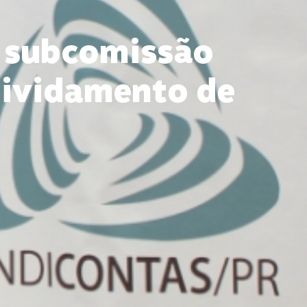
r subcomissão
dividamento de