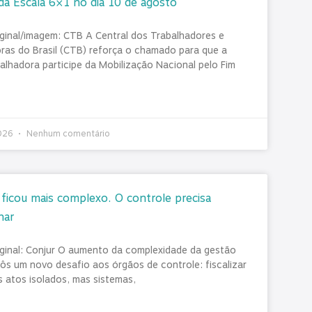
da Escala 6×1 no dia 10 de agosto
iginal/imagem: CTB A Central dos Trabalhadores e
ras do Brasil (CTB) reforça o chamado para que a
balhadora participe da Mobilização Nacional pelo Fim
2026
Nenhum comentário
ficou mais complexo. O controle precisa
har
iginal: Conjur O aumento da complexidade da gestão
pôs um novo desafio aos órgãos de controle: fiscalizar
 atos isolados, mas sistemas,