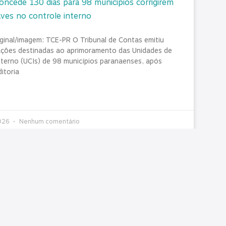
ncede 130 dias para 98 municípios corrigirem
aves no controle interno
iginal/imagem: TCE-PR O Tribunal de Contas emitiu
ções destinadas ao aprimoramento das Unidades de
nterno (UCIs) de 98 municípios paranaenses, após
ditoria
2026
Nenhum comentário
articulação e presença: como o
TAS/PR acompanha pautas que impactam os
s
 semanas foram marcadas por agendas importantes