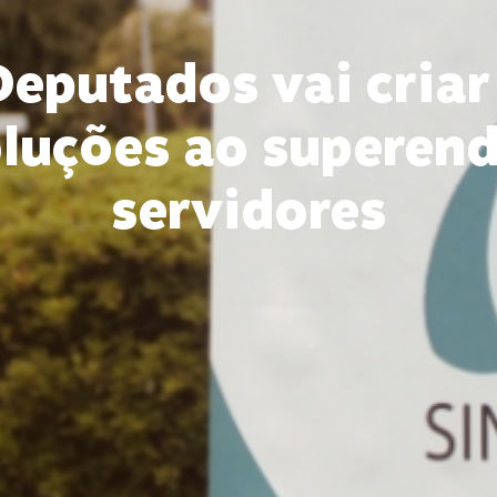
eputados vai cria
oluções ao superen
servidores