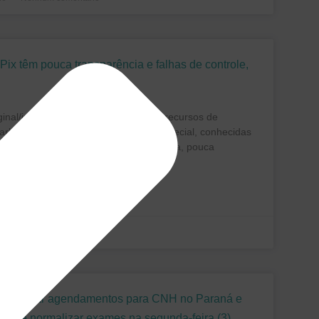
ix têm pouca transparência e falhas de controle,
iginal/imagem: Conjur A execução de recursos de
rlamentares do tipo transferência especial, conhecidas
das Pix”, tem baixa transparência ativa, pouca
dade e
26
Nenhum comentário
a liberar agendamentos para CNH no Paraná e
omete normalizar exames na segunda-feira (3)