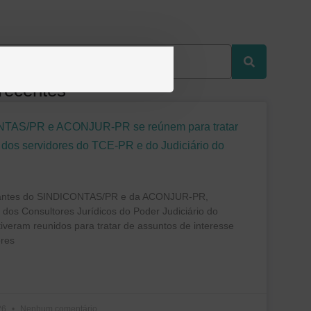
 recentes
TAS/PR e ACONJUR-PR se reúnem para tratar
 dos servidores do TCE-PR e do Judiciário do
antes do SINDICONTAS/PR e da ACONJUR-PR,
dos Consultores Jurídicos do Poder Judiciário do
iveram reunidos para tratar de assuntos de interesse
ores
26
Nenhum comentário