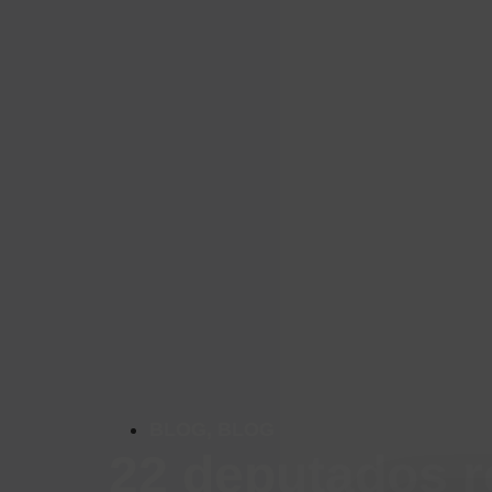
BLOG
,
BLOG
22 deputados r