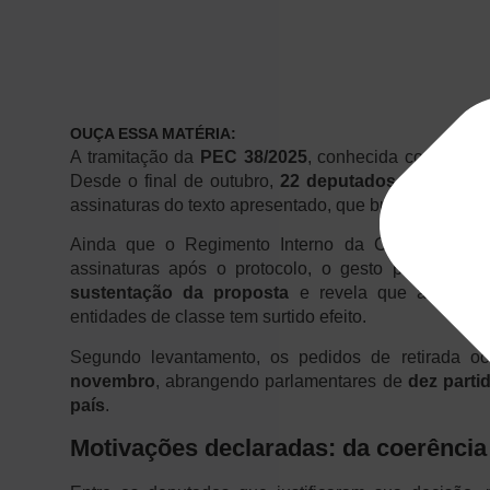
OUÇA ESSA MATÉRIA:
A tramitação da
PEC 38/2025
, conhecida como
Refo
Desde o final de outubro,
22 deputados federais
so
assinaturas do texto apresentado, que busca alterar o 
Ainda que o Regimento Interno da Câmara dos D
assinaturas após o protocolo, o gesto político é s
sustentação da proposta
e revela que a pressão
entidades de classe tem surtido efeito.
Segundo levantamento, os pedidos de retirada o
novembro
, abrangendo parlamentares de
dez parti
país
.
Motivações declaradas: da coerência 