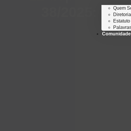
38/2025: mome
Quem S
Diretori
Estatuto
Palavras
Comunidade