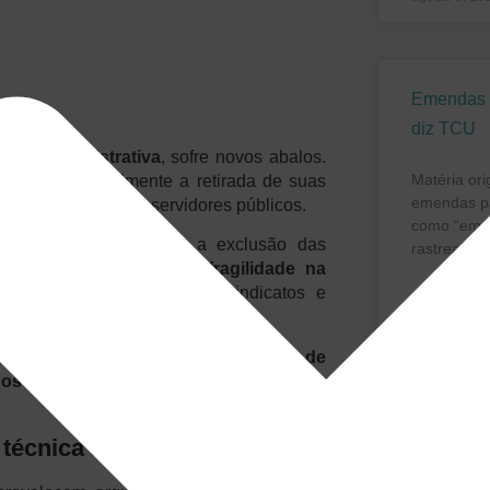
Emendas P
diz TCU
rma Administrativa
, sofre novos abalos.
Matéria or
licitaram formalmente a retirada de suas
emendas pa
regime jurídico dos servidores públicos.
como “emen
eputados não preveja a exclusão das
rastreabili
ignificativo. Ele expressa
fragilidade na
 exercida por servidores, sindicatos e
LER MAIS »
correram entre
28 de outubro e 12 de
julho 31, 20
dos diferentes
e de
todas as regiões do
técnica à escuta social
TCE mand
Detran pr