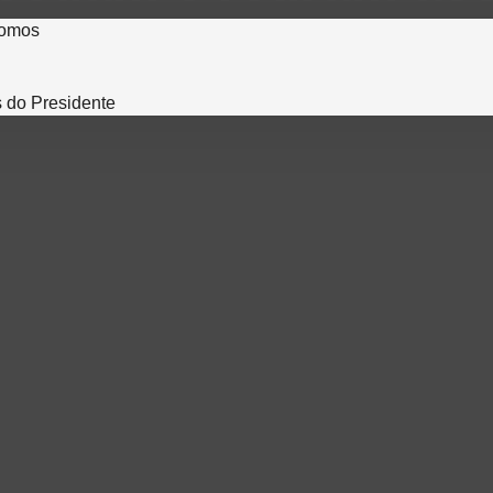
nto exige intensif
omos
a
 do Presidente