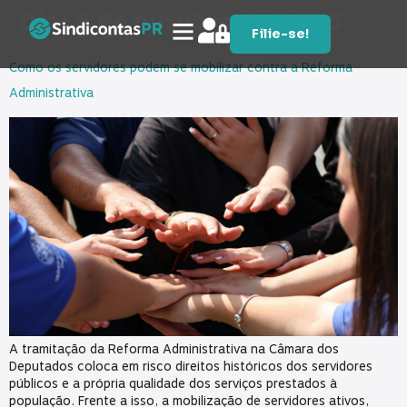
Dia:
6 de outubro de 2025
Filie-se!
Como os servidores podem se mobilizar contra a Reforma
Administrativa
A tramitação da Reforma Administrativa na Câmara dos
Deputados coloca em risco direitos históricos dos servidores
públicos e a própria qualidade dos serviços prestados à
população. Frente a isso, a mobilização de servidores ativos,