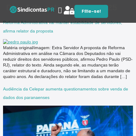
Dia:
4 de setembro de 2025
Filie-se!
Reforma Administrativa vai manter estabilidade de servidores,
afirma relator da proposta
Matéria original/imagem: Extra Servidor A proposta de Reforma
Administrativa em análise na Câmara dos Deputados não vai
reduzir direitos dos servidores públicos, afirmou Pedro Paulo (PSD-
RJ), relator do texto. Ainda segundo ele, as mudanças terão
caráter estrutural e duradouro, não se limitando a um mandato de
quatro anos. As declarações do relator foram dadas durante […]
Audiência da Celepar aumenta questionamentos sobre venda de
dados dos paranaenses