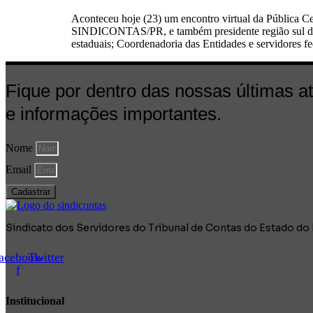
Aconteceu hoje (23) um encontro virtual da Pública C
SINDICONTAS/PR, e também presidente região sul da Pú
estaduais; Coordenadoria das Entidades e servidores fe
Fique por dentro das nossas últimas a
e informações importantes.
Nome
Email
Cadastrar
Sindicato dos Servidores do Tribunal de Contas do Estado 
acebook-
Twitter
f
Institucional