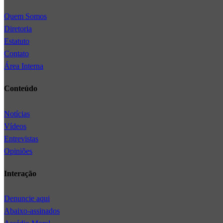
Quem Somos
Diretoria
Estatuto
Contato
Área Interna
Conteúdo
Notícias
Vídeos
Entrevistas
Opiniões
Interação
Denuncie aqui
Abaixo-assinados