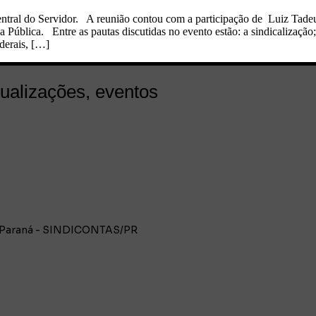
entral do Servidor. A reunião contou com a participação de Luiz Tade
blica. Entre as pautas discutidas no evento estão: a sindicalização
derais, […]
tualizações, eventos
do Paraná - SINDICONTAS/PR