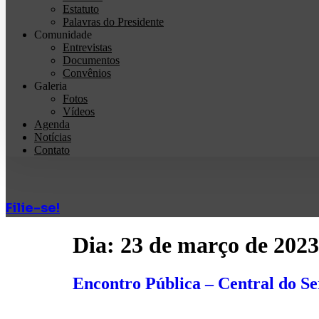
Estatuto
Palavras do Presidente
Comunidade
Entrevistas
Documentos
Convênios
Galeria
Fotos
Vídeos
Agenda
Notícias
Contato
Filie-se!
Dia:
23 de março de 2023
Encontro Pública – Central do Se