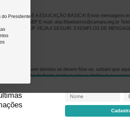
a
 SAÚDE E A EDUCAÇÃO BÁSICA! Envie mensagens em suas
 do Presidente
://cutt.ly/4RrIhBP E-mail: dep.filipebarros@camara.leg.br Tel
k: https://cutt.ly/wRrIbJF VEJA A SEGUIR, EXEMPLOS DE 
tas
ntos
os
TAS/PR
que ainda possuem dúvidas se devem filiar-se, saibam que aq
e estarem na linha de frente contra qualquer obstáculo que possa
os […]
últimas
rmações
Cadastr