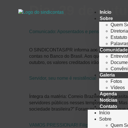
Dia:
29 de outu
Início
Sobre
Quem S
Diretori
Comunicado: Aposentados e pensionistas da PA
Estatuto
Palavras
O SINDICONTAS/PR informa aos servidores inat
Comunidade
contas no Banco do Brasil. Aos que ainda não re
Entrevis
outubro, os valores creditados irão permanecer 
Docume
Convêni
Galeria
Servidor, seu nome é resistência!
Fotos
Vídeos
Agenda
Íntegra da matéria: Correio Braziliense “Parasi
Notícias
servidores públicos nesses tempos de ódio. Mas
Contato
sociedade brasileira?” Foram os servidores que
Início
Sobre
VAMOS PRESSIONAR! Filipe Barros (PSL-PR)
Quem S