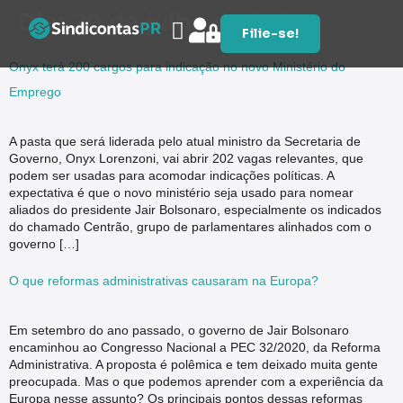
Dia:
29 de julho de 2021
Filie-se!
Onyx terá 200 cargos para indicação no novo Ministério do
Emprego
A pasta que será liderada pelo atual ministro da Secretaria de
Governo, Onyx Lorenzoni, vai abrir 202 vagas relevantes, que
podem ser usadas para acomodar indicações políticas. A
expectativa é que o novo ministério seja usado para nomear
aliados do presidente Jair Bolsonaro, especialmente os indicados
do chamado Centrão, grupo de parlamentares alinhados com o
governo […]
O que reformas administrativas causaram na Europa?
Em setembro do ano passado, o governo de Jair Bolsonaro
encaminhou ao Congresso Nacional a PEC 32/2020, da Reforma
Administrativa. A proposta é polêmica e tem deixado muita gente
preocupada. Mas o que podemos aprender com a experiência da
Europa nesse assunto? Os principais pontos dessas reformas