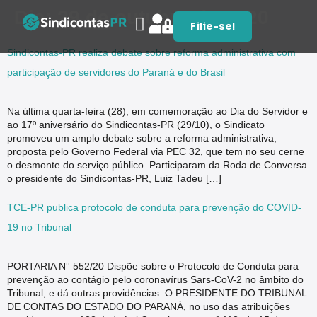
Dia:
29 de outubro de 2020
Filie-se!
Sindicontas-PR realiza debate sobre reforma administrativa com
participação de servidores do Paraná e do Brasil
Na última quarta-feira (28), em comemoração ao Dia do Servidor e
ao 17º aniversário do Sindicontas-PR (29/10), o Sindicato
promoveu um amplo debate sobre a reforma administrativa,
proposta pelo Governo Federal via PEC 32, que tem no seu cerne
o desmonte do serviço público. Participaram da Roda de Conversa
o presidente do Sindicontas-PR, Luiz Tadeu […]
TCE-PR publica protocolo de conduta para prevenção do COVID-
19 no Tribunal
PORTARIA N° 552/20 Dispõe sobre o Protocolo de Conduta para
prevenção ao contágio pelo coronavírus Sars-CoV-2 no âmbito do
Tribunal, e dá outras providências. O PRESIDENTE DO TRIBUNAL
DE CONTAS DO ESTADO DO PARANÁ, no uso das atribuições