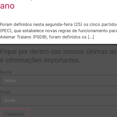
ano
Foram definidos nesta segunda-feira (25) os cinco partid
(PEC), que estabelece novas regras de funcionamento para
Ademar Traiano (PSDB), foram definidos os […]
Fique por dentro das nossas últimas at
e informações importantes.
Nome
Email
Cadastrar