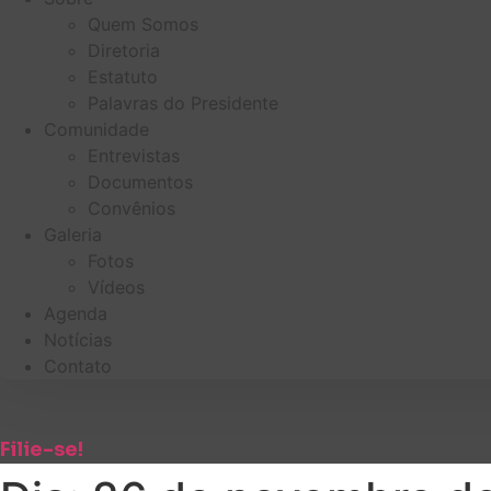
Quem Somos
Diretoria
Estatuto
Palavras do Presidente
Comunidade
Entrevistas
Documentos
Convênios
Galeria
Fotos
Vídeos
Agenda
Notícias
Contato
Filie-se!