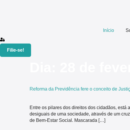
Início
S
Filie-se!
Dia:
28 de feve
Reforma da Previdência fere o conceito de Justi
Entre os pilares dos direitos dos cidadãos, está 
desiguais de uma sociedade, através de um cruza
de Bem-Estar Social. Mascarada […]