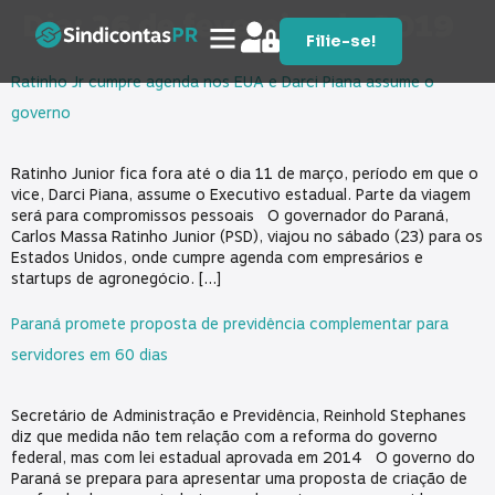
Dia:
26 de fevereiro de 2019
Filie-se!
Ratinho Jr cumpre agenda nos EUA e Darci Piana assume o
governo
Ratinho Junior fica fora até o dia 11 de março, período em que o
vice, Darci Piana, assume o Executivo estadual. Parte da viagem
será para compromissos pessoais O governador do Paraná,
Carlos Massa Ratinho Junior (PSD), viajou no sábado (23) para os
Estados Unidos, onde cumpre agenda com empresários e
startups de agronegócio. […]
Paraná promete proposta de previdência complementar para
servidores em 60 dias
Secretário de Administração e Previdência, Reinhold Stephanes
diz que medida não tem relação com a reforma do governo
federal, mas com lei estadual aprovada em 2014 O governo do
Paraná se prepara para apresentar uma proposta de criação de