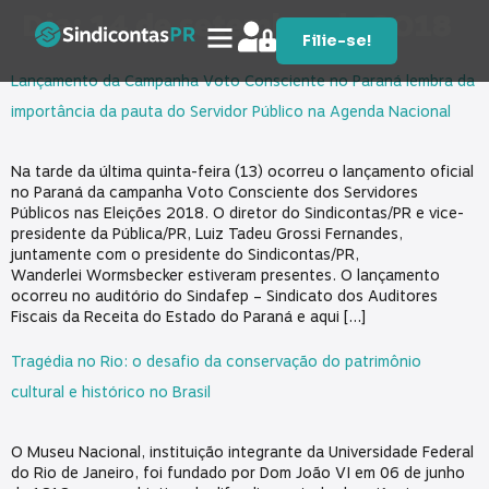
Dia:
14 de setembro de 2018
Filie-se!
Lançamento da Campanha Voto Consciente no Paraná lembra da
importância da pauta do Servidor Público na Agenda Nacional
Na tarde da última quinta-feira (13) ocorreu o lançamento oficial
no Paraná da campanha Voto Consciente dos Servidores
Públicos nas Eleições 2018. O diretor do Sindicontas/PR e vice-
presidente da Pública/PR, Luiz Tadeu Grossi Fernandes,
juntamente com o presidente do Sindicontas/PR,
Wanderlei Wormsbecker estiveram presentes. O lançamento
ocorreu no auditório do Sindafep – Sindicato dos Auditores
Fiscais da Receita do Estado do Paraná e aqui […]
Tragédia no Rio: o desafio da conservação do patrimônio
cultural e histórico no Brasil
O Museu Nacional, instituição integrante da Universidade Federal
do Rio de Janeiro, foi fundado por Dom João VI em 06 de junho