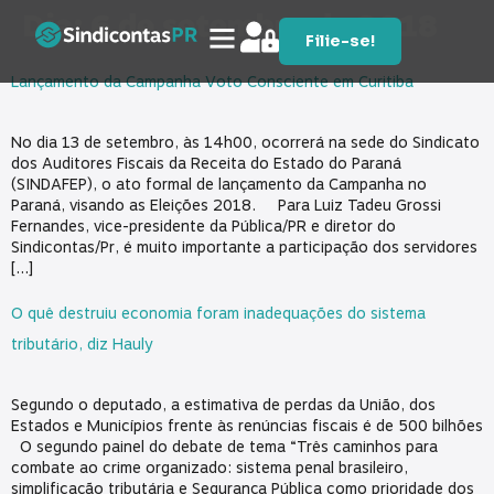
Dia:
6 de setembro de 2018
Filie-se!
Lançamento da Campanha Voto Consciente em Curitiba
No dia 13 de setembro, às 14h00, ocorrerá na sede do Sindicato
dos Auditores Fiscais da Receita do Estado do Paraná
(SINDAFEP), o ato formal de lançamento da Campanha no
Paraná, visando as Eleições 2018. Para Luiz Tadeu Grossi
Fernandes, vice-presidente da Pública/PR e diretor do
Sindicontas/Pr, é muito importante a participação dos servidores
[…]
O quê destruiu economia foram inadequações do sistema
tributário, diz Hauly
Segundo o deputado, a estimativa de perdas da União, dos
Estados e Municípios frente às renúncias fiscais é de 500 bilhões
O segundo painel do debate de tema “Três caminhos para
combate ao crime organizado: sistema penal brasileiro,
simplificação tributária e Segurança Pública como prioridade dos